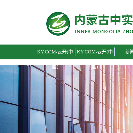
KY.COM-云开(中国)
KY.COM-云开(中
KY.COM-云开(中
新
国)
国)