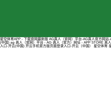
星空体育APP - 下载官网最新版
AG真人（官网）平台-AG真人官方网站-AP
(中国)
ag·真人（官网）平台 - AG·真人（官方）网址 - APP STORE
真人
入口-开云(中国)
开云手机官方版页面登录入口-开云（中国）
星空体育·星