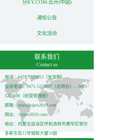
分KY.COM-云开(中国)
通知公告
文化活动
联系我们
Contact us
电话：0471-5223613（张宝桐）
投诉电话：0471-5223607（总师办）、0471-
5223600（经营管理部）
邮箱：imzs@cipro2019.com
网址：//cipro2019.com/
地址：内蒙古自治区呼和浩特市赛罕区鄂尔
多斯东街12号银联大厦10层