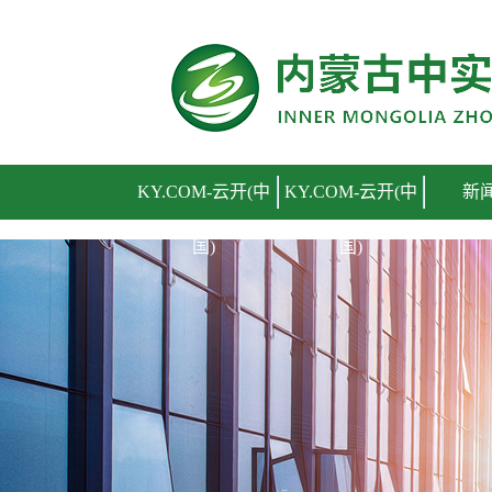
KY.COM-云开(中国)
KY.COM-云开(中
KY.COM-云开(中
新
国)
国)