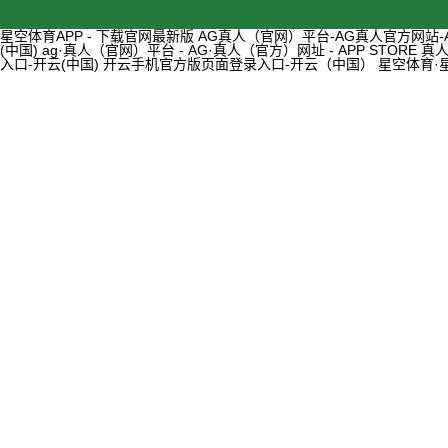
星空体育APP - 下载官网最新版
AG真人（官网）平台-AG真人官方网站-AP
(中国)
ag·真人（官网）平台 - AG·真人（官方）网址 - APP STORE
真人
入口-开云(中国)
开云手机官方版页面登录入口-开云（中国）
星空体育·星