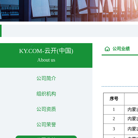
公司业绩
KY.COM-云开(中国)
About us
公司简介
组织机构
序号
公司资质
1
内蒙
2
内蒙
公司荣誉
3
内蒙