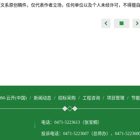
本文系原创稿件，仅代表作者立场，任何单位以及个人未经许可，不得擅
COM-云开(中国)
/
新闻动态
/
招标采购
/
工程咨询
/
项目管理
/
节能
.
电话：0471-5223613（张宝桐）
投诉电话：0471-5223607（总师办）、0471-522