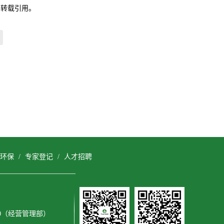
自转载引用。
环保
/
专家登记
/
人才招聘
3600（经营管理部）