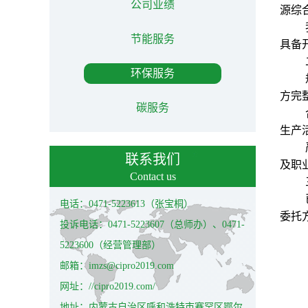
公司业绩
源综
节能服务
具备
环保服务
方完
碳服务
生产
联系我们
及职
Contact us
电话：0471-5223613（张宝桐）
委托
投诉电话：0471-5223607（总师办）、0471-
5223600（经营管理部）
邮箱：imzs@cipro2019.com
网址：//cipro2019.com/
地址：内蒙古自治区呼和浩特市赛罕区鄂尔