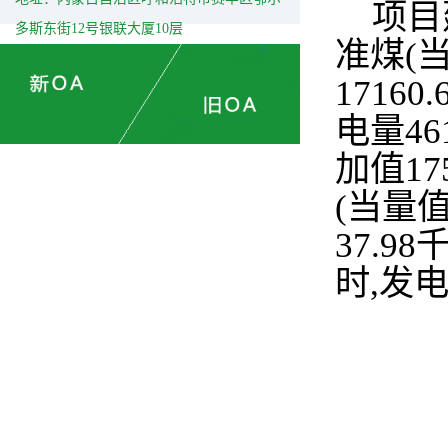
项目
多斯东街12号银联大厦10层
准煤(当
1716
电量46
加值17
(当量
37.9
时,发电