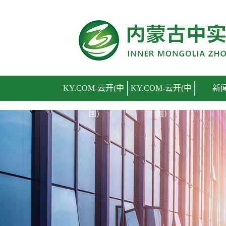
KY.COM-云开(中国)
KY.COM-云开(中
KY.COM-云开(中
新
国)
国)