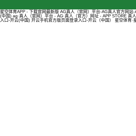
星空体育APP - 下载官网最新版
AG真人（官网）平台-AG真人官方网站-AP
(中国)
ag·真人（官网）平台 - AG·真人（官方）网址 - APP STORE
真人
入口-开云(中国)
开云手机官方版页面登录入口-开云（中国）
星空体育·星