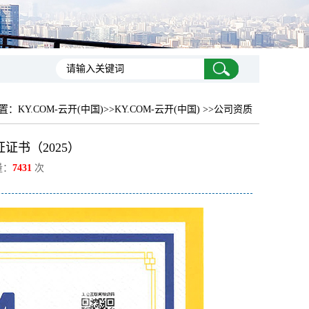
置：
KY.COM-云开(中国)
>>KY.COM-云开(中国) >>公司资质
证书（2025）
量：
7431
次