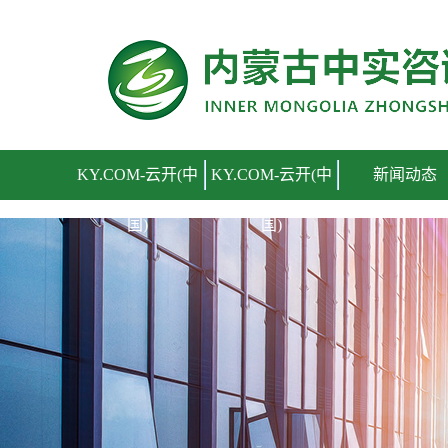
KY.COM-云开(中国)
KY.COM-云开(中
KY.COM-云开(中
新闻动态
国)
国)