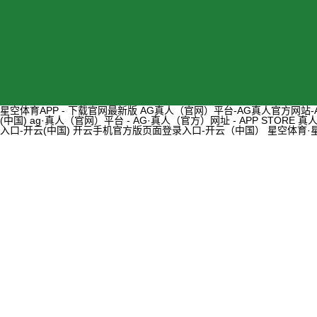
星空体育APP - 下载官网最新版
AG真人（官网）平台-AG真人官方网站-AP
(中国)
ag·真人（官网）平台 - AG·真人（官方）网址 - APP STORE
真人
入口-开云(中国)
开云手机官方版页面登录入口-开云（中国）
星空体育·星