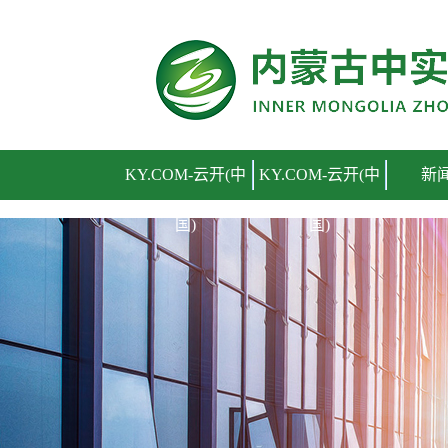
KY.COM-云开(中国)
KY.COM-云开(中
KY.COM-云开(中
新
国)
国)