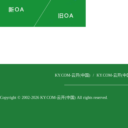
KY.COM-云开(中国)
/
KY.COM-云开(
Copyright © 2002-2026 KY.COM-云开(中国) All rights reserved.