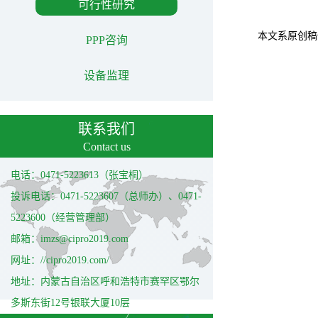
可行性研究
本文系原创稿
PPP咨询
设备监理
联系我们
Contact us
电话：0471-5223613（张宝桐）
投诉电话：0471-5223607（总师办）、0471-
5223600（经营管理部）
邮箱：imzs@cipro2019.com
网址：//cipro2019.com/
地址：内蒙古自治区呼和浩特市赛罕区鄂尔
多斯东街12号银联大厦10层