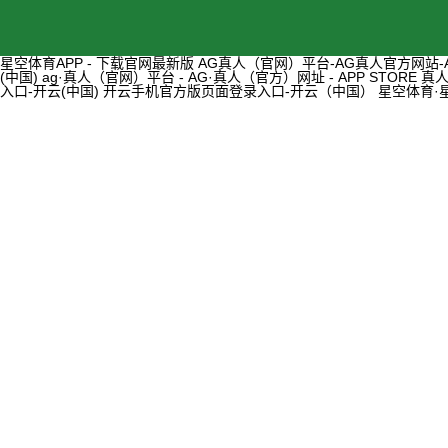
星空体育APP - 下载官网最新版
AG真人（官网）平台-AG真人官方网站-AP
(中国)
ag·真人（官网）平台 - AG·真人（官方）网址 - APP STORE
真人
入口-开云(中国)
开云手机官方版页面登录入口-开云（中国）
星空体育·星