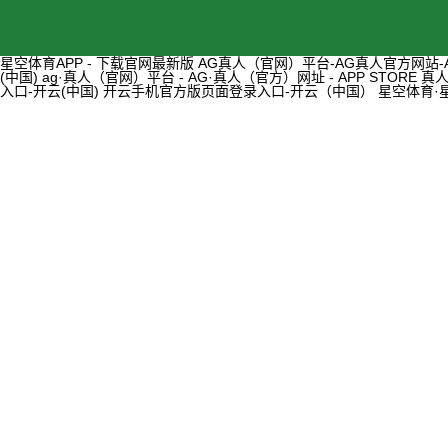
星空体育APP - 下载官网最新版
AG真人（官网）平台-AG真人官方网站-AP
(中国)
ag·真人（官网）平台 - AG·真人（官方）网址 - APP STORE
真人
入口-开云(中国)
开云手机官方版页面登录入口-开云（中国）
星空体育·星