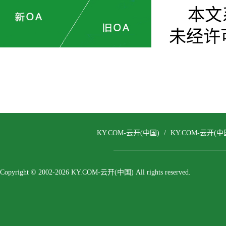
本文
未经许
KY.COM-云开(中国)
/
KY.COM-云开(
Copyright © 2002-2026 KY.COM-云开(中国) All rights reserved.