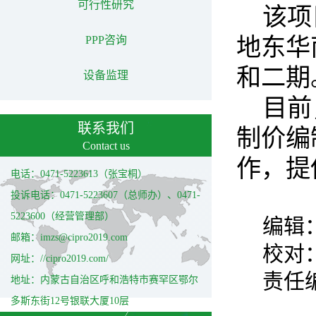
可行性研究
该项
PPP咨询
地东华
和二期
设备监理
目前
联系我们
制价编
Contact us
作，提
电话：0471-5223613（张宝桐）
投诉电话：0471-5223607（总师办）、0471-
5223600（经营管理部）
编辑
邮箱：imzs@cipro2019.com
校对
网址：//cipro2019.com/
责任
地址：内蒙古自治区呼和浩特市赛罕区鄂尔
多斯东街12号银联大厦10层