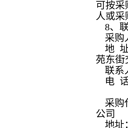
可按采
人或采
8
、
采购
地 
苑东街
联系
电 话：
采购
公司
地址