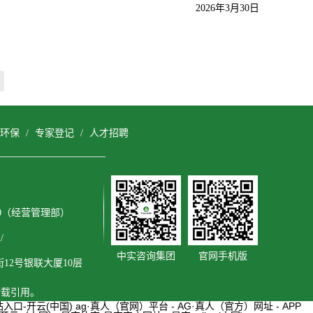
2026
年3月30日
环保
/
专家登记
/
人才招聘
3600（经营管理部）
/
中实咨询集团
官网手机版
2号银联大厦10层
转载引用。
入口-开云(中国)
ag·真人（官网）平台 - AG·真人（官方）网址 - APP