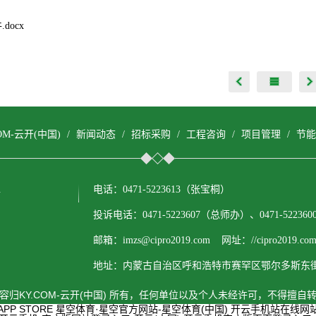
.docx
COM-云开(中国)
/
新闻动态
/
招标采购
/
工程咨询
/
项目管理
/
节能
.
电话：0471-5223613（张宝桐）
投诉电话：0471-5223607（总师办）、0471-522
邮箱：imzs@cipro2019.com 网址：//cipro2019.com
地址：内蒙古自治区呼和浩特市赛罕区鄂尔多斯东街1
容归KY.COM-云开(中国) 所有，任何单位以及个人未经许可，不得擅自
P STORE
星空体育·星空官方网站-星空体育(中国)
开云手机站在线网站