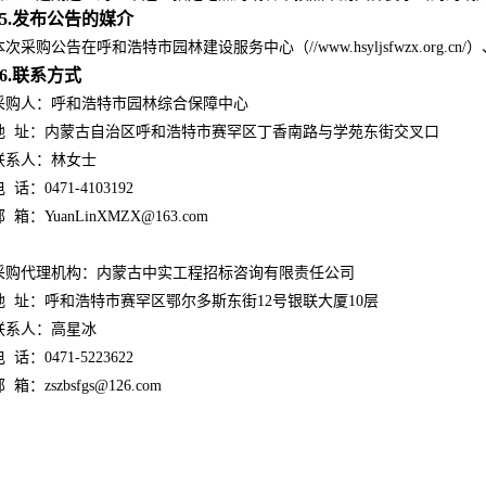
5.发布公告的媒介
本次采购公告在呼和浩特市园林建设服务中心（//www.hsyljsfwzx.org.cn/）、K
6.联系方式
采购人：呼和浩特市园林综合保障中心
地 址：内蒙古自治区呼和浩特市赛罕区丁香南路与学苑东街交叉口
联系人：林女士
 话：0471-4103192
 箱：YuanLinXMZX@163.com
采购代理机构：内蒙古中实工程招标咨询有限责任公司
地 址：呼和浩特市赛罕区鄂尔多斯东街12号银联大厦10层
联系人：高星冰
 话：0471-5223622
 箱：zszbsfgs@126.com