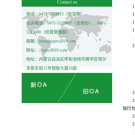
Contact us
1
电话：0471-5223613（张宝桐）
1
1
投诉电话：0471-5223607（总师办）、0471-
1
5223600（经营管理部）
邮箱：imzs@cipro2019.com
2
网址：//cipro2019.com/
地址：内蒙古自治区呼和浩特市赛罕区鄂尔
多斯东街12号银联大厦10层
2
2
信行
2
2