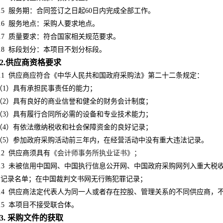
.5
服务期：合同签订之日起60日内完成全部工作。
.6
服务地点：采购人要求地点。
.7
质量要求：
符合国家相关规范要求
。
.8
标段划分：本项目不划分标段。
2.供应商资格要求
.1
供应商应符合《中华人民共和国政府采购法》第二十二条规定：
（1）具有承担民事责任的能力；
（2）具有良好的商业信誉和健全的财务会计制度；
（3）具有履行合同所必需的设备和专业技术能力；
（4）有依法缴纳税收和社会保障资金的良好记录；
（5）参加政府采购活动前三年内，在经营活动中没有重大违法记录。
.2
供应商须具有
《会计师事务所执业证书》；
.3
未被信用中国网、中国执行信息公开网、中国政府采购网列入重大税
为记录名单；在中国裁判
文书网无行贿犯罪记录
；
.4
供应商法定代表人为同一人或者存在控股、管理关系的不同供应商，
.5
本项目不接受联合体。
3. 采购文件的获取