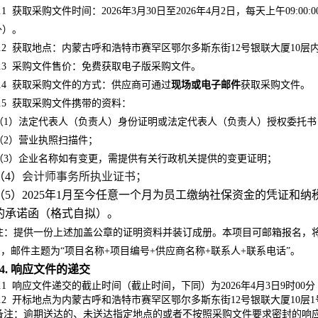
.1
获取采购文件时间：2026年3月30日至2026年4月2日，每天上午09:00:00至1
外）。
.2
获取地点：
内蒙古呼和浩特市赛罕区鄂尔多斯东街12号银联大厦10层
.3
采购文件售价：免费获取电子版采购文件
。
.4
获取采购文件的方式：供应商可通过
现场或电子邮件
获取采购文件。
.5
获取采购文件
携带的资料
：
（1）
法定代表人
（负责人）
身份证明或
法定代表人
（负责人）
授权委托书
（2）营业执照扫描件；
（3）企业名称如有变更，需提供有关行政机关提供的变更证明；
（4）
会计师事务所执业证书；
（5）2025年1月至今任意一个月为员工缴纳社保资金的凭证和
的承诺函（格式自拟）。
注：提供一份上述加盖公章的证明资料并装订成册
。本项目可邮箱报名，将以上
，邮件主题为“项目名称+项目编号+供应商名称+联系人+联系电话”。
4. 响应文件的递交
.1
响应文件递交的截止时间（截止时间，下同）为2026年4月3日9时00分
.2
开标地点为内蒙古呼和浩特市赛罕区鄂尔多斯东街12号银联大厦10层
备注：逾期送达的、未送达指定地点的或者不按照采购文件要求密封的响