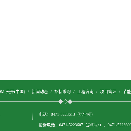
COM-云开(中国)
/
新闻动态
/
招标采购
/
工程咨询
/
项目管理
/
节能
.
电话：0471-5223613（张宝桐）
投诉电话：0471-5223607（总师办）、0471-522