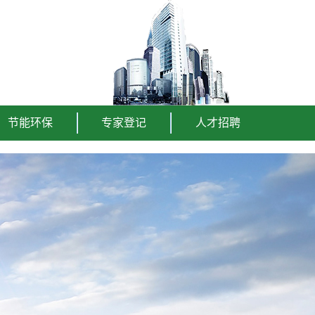
节能环保
专家登记
人才招聘