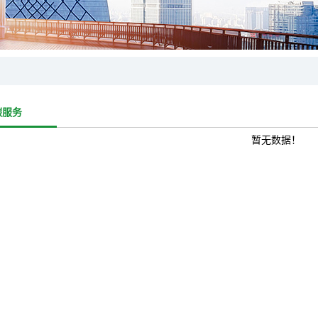
碳服务
暂无数据！