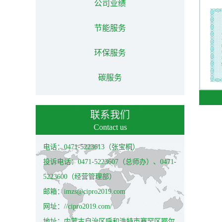
公司业绩
节能服务
环保服务
碳服务
联系我们
Contact us
电话：0471-5223613（张宝桐）
投诉电话：0471-5223607（总师办）、0471-
5223600（经营管理部）
邮箱：imzs@cipro2019.com
网址：//cipro2019.com/
地址：内蒙古自治区呼和浩特市赛罕区鄂尔