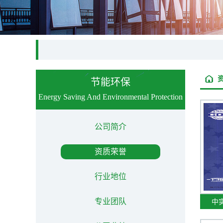
节能环保
Energy Saving And Environmental Protection
公司简介
资质荣誉
行业地位
专业团队
中