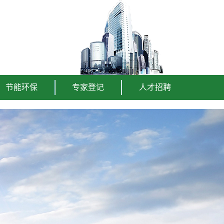
节能环保
专家登记
人才招聘