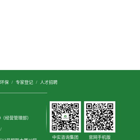
环保
/
专家登记
/
人才招聘
3600（经营管理部）
/
中实咨询集团
官网手机版