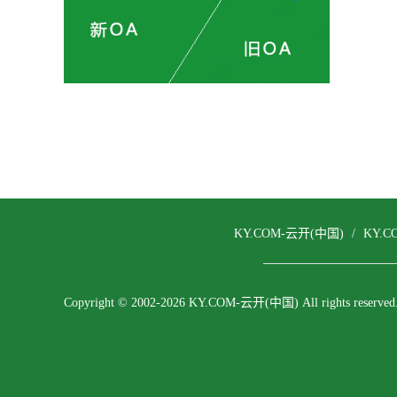
KY.COM-云开(中国)
/
KY.
Copyright © 2002-2026 KY.COM-云开(中国) All rights reserved