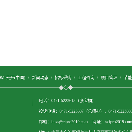
COM-云开(中国)
/
新闻动态
/
招标采购
/
工程咨询
/
项目管理
/
节能
.
电话：0471-5223613（张宝桐）
投诉电话：0471-5223607（总师办）、0471-522
邮箱：imzs@cipro2019.com 网址：//cipro2019.com